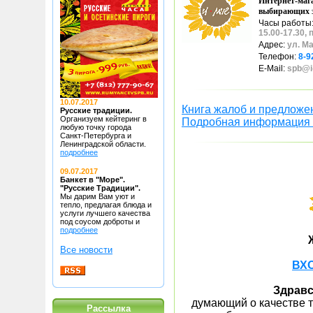
Интернет-мага
выбирающих з
Часы работы
15.00-17.30, 
Адрес:
ул. М
Телефон:
8-9
E-Mail:
spb@i
10.07.2017
Книга жалоб и предложе
Русские традиции.
Организуем кейтеринг в
Подробная информация 
любую точку
города
Санкт-Петербурга и
Ленинградской области.
подробнее
09.07.2017
Банкет в "Море".
"Русские Традиции".
Мы дарим Вам уют и
тепло, предлагая блюда
и
услуги лучшего качества
под соусом доброты и
подробнее
Все новости
ВХ
Здравс
думающий о качестве то
Рассылка