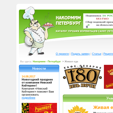
О проекте
|
Подать заявку
|
Статьи
|
Рецепт
Вы здесь:
Накормим - Петербург
> Живая еда
Новости
14.08.2017
Новогодний праздник
от компании Невский
Кейтеринг!
Компания «Невский
Кейтеринг»
поможет Вам
организовать
подробнее
Уча
Живая 