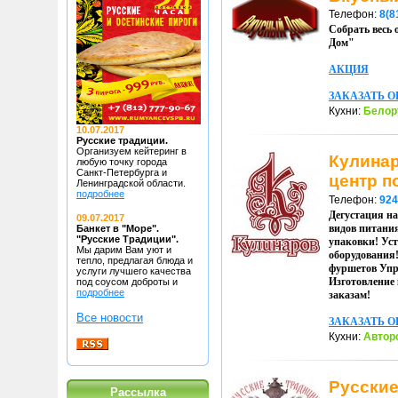
Телефон:
8(8
Собрать весь
Дом"
АКЦИЯ
ЗАКАЗАТЬ О
Кухни:
Белор
10.07.2017
Русские традиции.
Организуем кейтеринг в
Кулина
любую точку
города
Санкт-Петербурга и
центр п
Ленинградской области.
подробнее
Телефон:
924
Дегустация на
09.07.2017
видов питания
Банкет в "Море".
"Русские Традиции".
упаковки! Уст
Мы дарим Вам уют и
оборудования!
тепло, предлагая блюда
и
фуршетов Упр
услуги лучшего качества
Изготовление
под соусом доброты и
подробнее
заказам!
Все новости
ЗАКАЗАТЬ О
Кухни:
Автор
Русские
Рассылка