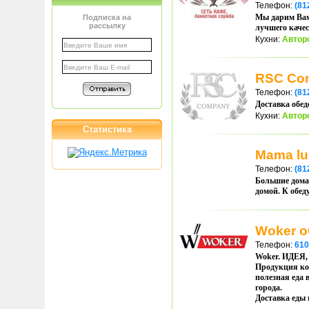
Телефон:
(81
Мы дарим Вам 
Подписка на
рассылку
лучшего качес
Кухни:
Автор
RSC Co
Телефон:
(81
Доставка обед
Кухни:
Автор
Статистика
Mama l
Телефон:
(81
Большие домаш
домой. К обед
Woker о
Телефон:
610
Woker. ИДЕ
Продукция ком
полезная еда 
города.
Доставка еды 