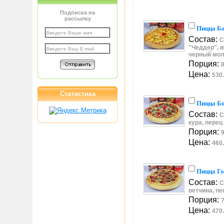
Подписка на
рассылку
Пицца Ба
Состав:
С
"Чеддер", и
черный мол
Порция:
8
Цена:
530.
Статистика
Пицца Бо
Состав:
С
кура, перец
Порция:
9
Цена:
460.
Пицца Г
Состав:
С
ветчина, пе
Порция:
7
Цена:
470.