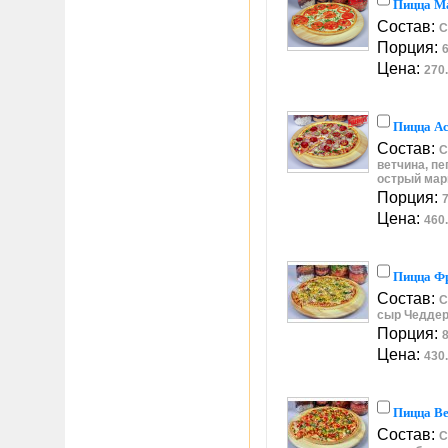
Пицца М
Состав:
С
Порция:
6
Цена:
270.
Пицца Ас
Состав:
С
ветчина, пе
острый мар
Порция:
7
Цена:
460.
Пицца Ф
Состав:
С
сыр Чеддер
Порция:
8
Цена:
430.
Пицца Ве
Состав:
С