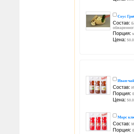
Соус Гри
Состав:
Б
обжаренног
Порция:
Цена:
50.0
Иван-ча
Состав:
И
Порция:
0
Цена:
50.0
Морс кл
Состав:
М
Порция:
0