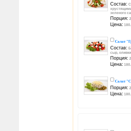
Состав:
С
хрустящими
зеленого с
Порция:
2
Цена:
180.
Салат "Г
Состав:
Б
сыр, оливки
Порция:
2
Цена:
180.
Салат "
Порция:
2
Цена:
180.