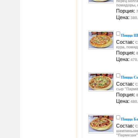
перец болга
помидоры, 
Порция:
7
Цена:
380.
Пицца Ш
Состав:
С
кура, помид
Порция:
8
Цена:
470.
Пицца С
Состав:
С
сыр "Пармез
Порция:
8
Цена:
480.
Пицца Б
Состав:
С
шампиньоны
"Пармезан",