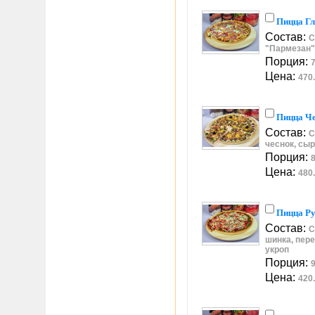
Пицца Гл
Состав:
С
"Пармезан"
Порция:
7
Цена:
470.
Пицца Ч
Состав:
С
чеснок, сы
Порция:
8
Цена:
480.
Пицца Р
Состав:
С
шинка, пере
укроп
Порция:
9
Цена:
420.