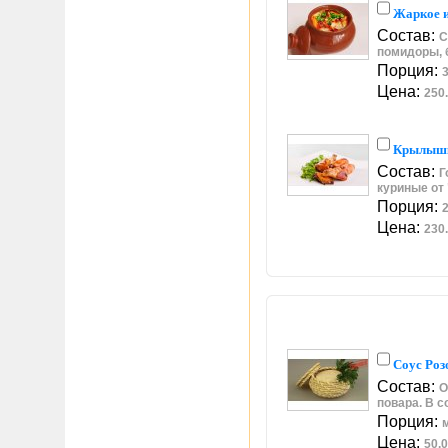
Жаркое и
Состав:
С
помидоры, б
Порция:
3
Цена:
250.
Крылышк
Состав:
Г
куриные от
Порция:
2
Цена:
230.
Соус Роз
Состав:
О
повара. В с
Порция:
Цена:
50.0