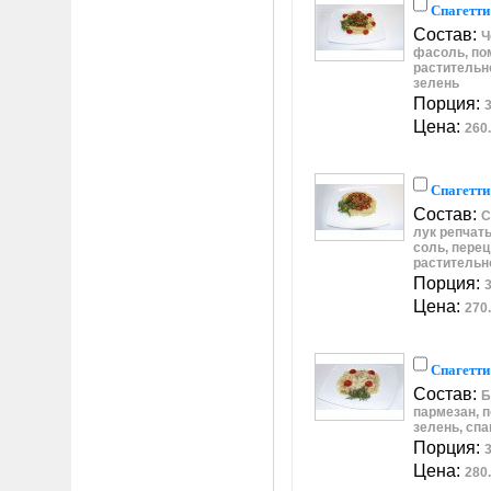
Спагетти
Состав:
Ч
фасоль, по
растительно
зелень
Порция:
3
Цена:
260.
Спагетти
Состав:
С
лук репчаты
соль, перец
растительн
Порция:
3
Цена:
270.
Спагетти
Состав:
Б
пармезан, 
зелень, спа
Порция:
3
Цена:
280.