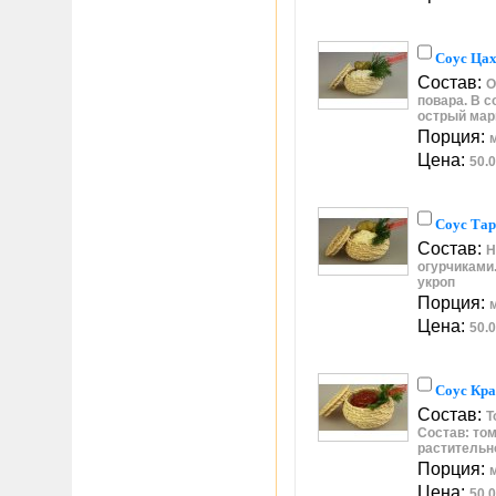
Соус Цах
Состав:
О
повара. В с
острый ма
Порция:
Цена:
50.0
Соус Тар
Состав:
Н
огурчиками.
укроп
Порция:
Цена:
50.0
Соус Кр
Состав:
Т
Состав: том
растительн
Порция:
Цена:
50.0