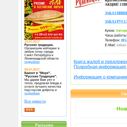
Круглосуточна
АКЦИЯ! 3 ПИ
ЗАКАЗ ПИЦ
ЗАКАЗ РУС
Кухни:
Автор
Часы работы
Телефон:
(81
10.07.2017
Русские традиции.
E-Mail:
zakaz
Организуем кейтеринг в
любую точку
города
Санкт-Петербурга и
Ленинградской области.
Книга жалоб и предложе
подробнее
Подробная информация 
09.07.2017
Банкет в "Море".
"Русские Традиции".
Информация о компании
Мы дарим Вам уют и
тепло, предлагая блюда
и
услуги лучшего качества
под соусом доброты и
подробнее
Оф
Все новости
Нов
Рассылка