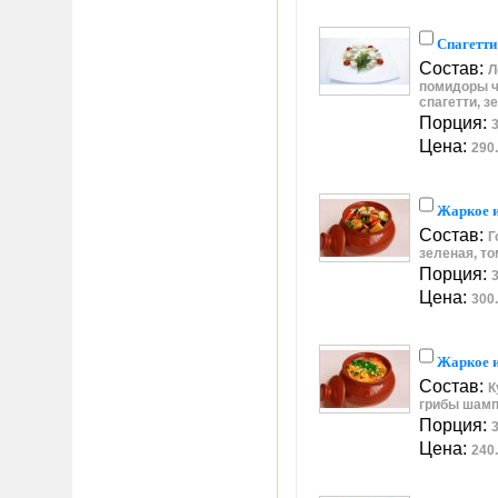
Спагетти
Состав:
Л
помидоры ч
спагетти, з
Порция:
3
Цена:
290.
Жаркое и
Состав:
Г
зеленая, то
Порция:
3
Цена:
300.
Жаркое и
Состав:
К
грибы шамп
Порция:
3
Цена:
240.