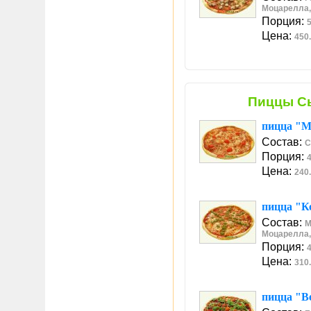
Моцарелла,
Порция:
5
Цена:
450.
Пиццы С
пицца "М
Состав:
С
Порция:
4
Цена:
240.
пицца "К
Состав:
М
Моцарелла,
Порция:
4
Цена:
310.
пицца "В