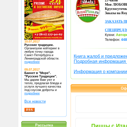
25 часов
Моя ЛЮБОВЬ
Круглосуточн
Заказы на Roya
ЗАКАЗАТЬ 
СПЕЦПРЕД
Кухни:
Автор
Телефон:
448
10.07.2017
Русские традиции.
Организуем кейтеринг в
любую точку
города
Санкт-Петербурга и
Книга жалоб и предложе
Ленинградской области.
Подробная информация 
подробнее
09.07.2017
Информация о компании
Банкет в "Море".
"Русские Традиции".
Мы дарим Вам уют и
тепло, предлагая блюда
и
услуги лучшего качества
Оф
под соусом доброты и
подробнее
Все новости
Пиццы с Ита
Рассылка