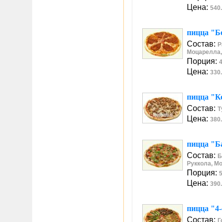
Цена:
540.
пицца "Бо
Состав:
Р
Моцарелла,
Порция:
4
Цена:
330.
пицца "К
Состав:
Т
Цена:
380.
пицца "Б
Состав:
Б
Руккола, М
Порция:
5
Цена:
390.
пицца "4-
Состав:
Г