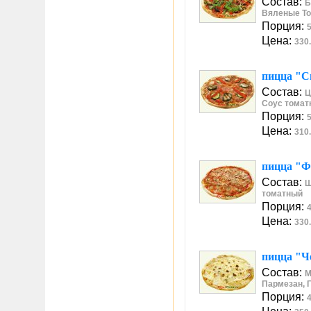
Состав:
Б
Вяленые То
Порция:
5
Цена:
330.
пицца "С
Состав:
Ц
Соус томат
Порция:
5
Цена:
310.
пицца "Ф
Состав:
Ш
томатный
Порция:
4
Цена:
330.
пицца "Ч
Состав:
М
Пармезан, Г
Порция:
4