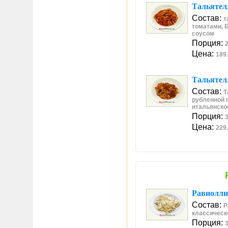
Тальятел
Состав:
т
томатами, 
соусом
Порция:
2
Цена:
189.
Тальятел
Состав:
Т
рубленной 
итальянско
Порция:
3
Цена:
229.
Равиолли
Состав:
Р
классическ
Порция:
3