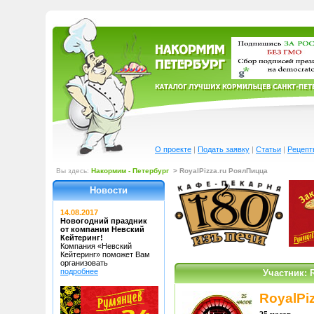
О проекте
|
Подать заявку
|
Статьи
|
Рецепт
Вы здесь:
Накормим - Петербург
> RoyalPizza.ru РоялПицца
Новости
14.08.2017
Новогодний праздник
от компании Невский
Кейтеринг!
Компания «Невский
Кейтеринг»
поможет Вам
организовать
подробнее
Участник: 
RoyalPi