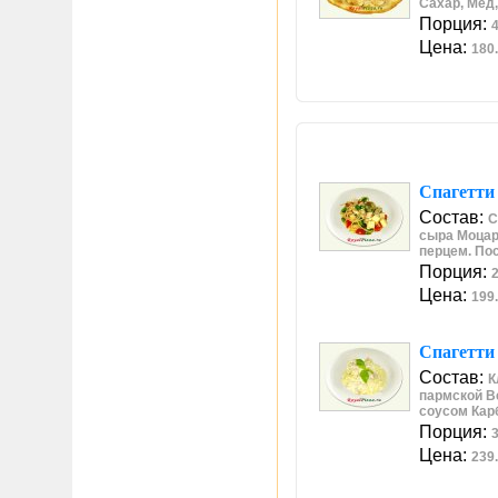
Сахар, Мёд,
Порция:
4
Цена:
180.
Спагетти
Состав:
С
сыра Моцар
перцем. По
Порция:
2
Цена:
199.
Спагетти
Состав:
К
пармской В
соусом Кар
Порция:
3
Цена:
239.