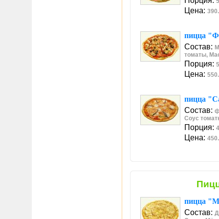
Порция:
5
Цена:
390.
пицца "Ф
Состав:
М
томаты, Ма
Порция:
5
Цена:
550.
пицца "С
Состав:
ф
Соус томат
Порция:
4
Цена:
450.
Пиц
пицца "М
Состав:
Д