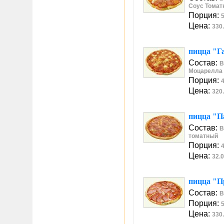
Соус Томат
Порция:
5
Цена:
330.
пицца "Г
Состав:
В
Моцарелла
Порция:
4
Цена:
320.
пицца "П
Состав:
В
томатный
Порция:
4
Цена:
32.0
пицца "П
Состав:
В
Порция:
5
Цена:
330.