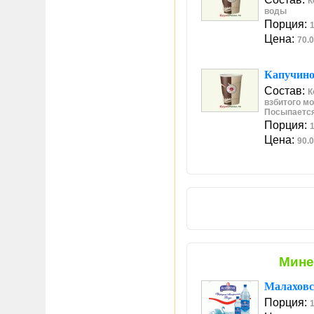
К
воды
Порция:
Цена:
70.0
Капучин
Состав:
К
взбитого м
Посыпается
Порция:
Цена:
90.0
Мине
Малаховск
Порция:
1