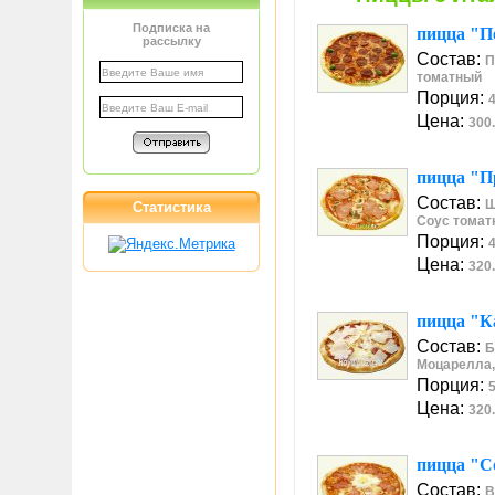
Подписка на
пицца "П
рассылку
Состав:
П
томатный
Порция:
4
Цена:
300.
пицца "П
Состав:
Ш
Статистика
Соус томат
Порция:
4
Цена:
320.
пицца "К
Состав:
Б
Моцарелла,
Порция:
5
Цена:
320.
пицца "С
Состав:
В