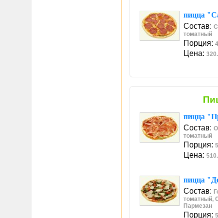
пицца "С
Состав:
С
томатный
Порция:
4
Цена:
320.
Пи
пицца "П
Состав:
О
томатный
Порция:
5
Цена:
510.
пицца "Де
Состав:
Г
томатный, 
Пармезан
Порция:
5