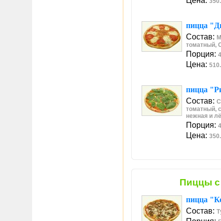
Цена:
350.
пицца "Д
Состав:
М
томатный, 
Порция:
4
Цена:
510.
пицца "Р
Состав:
С
томатный, 
нежная и лё
Порция:
4
Цена:
350.
Пиццы с
пицца "К
Состав:
Т