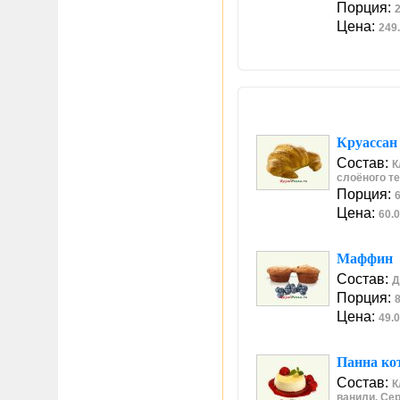
Порция:
2
Цена:
249.
Круассан
Состав:
К
слоёного те
Порция:
6
Цена:
60.0
Маффин
Состав:
Д
Порция:
8
Цена:
49.0
Панна ко
Состав:
К
ванили. Се