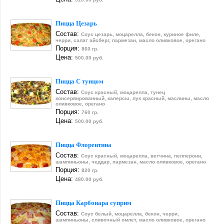
Пицца Цезарь
Состав:
Соус цезарь, моцарелла, бекон, куриное филе,
черри, салат айсберг, пармезан, масло оливковое, орегано
Порция:
860 гр.
Цена:
500.00 руб.
Пицца С тунцом
Состав:
Соус красный, моцарелла, тунец
консервированный, каперсы, лук красный, маслины, масло
оливковое, орегано
Порция:
760 гр.
Цена:
500.00 руб.
Пицца Флорентина
Состав:
Соус красный, моцарелла, ветчина, пепперони,
шампиньоны, чеддар, пармезан, масло оливковое, орегано
Порция:
820 гр.
Цена:
480.00 руб.
Пицца Карбонара суприм
Состав:
Соус белый, моцарелла, бекон, черри,
шампиньоны, сливочный омлет, масло оливковое, орегано