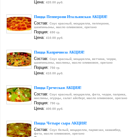
Цена:
420.00 руб.
Пицца Пепперони Итальянская АКЦИЯ!
Состав:
Соус красный, моцарелла, пепперони,
шампиньоны, масло оливковое, орегано
Порция:
690 гр.
Цена:
410.00 руб.
Пицца Капричиоза АКЦИЯ!
Состав:
Соус красный, моцарелла, ветчина, черри,
шампиньоны, маслины, масло оливковое, орегано
Порция:
750 гр.
Цена:
410.00 руб.
Пицца Греческая АКЦИЯ!
Состав:
Соус красный, моцарелла, фета, черри, паприка,
маслины, огурцы, салат айсберг, масло оливковое, орегано
Порция:
790 гр.
Цена:
400.00 руб.
Пицца Четыре сыра АКЦИЯ!
Состав:
Соус белый, моцарелла, пармезан, камамбер,
фета, масло оливковое, орегано