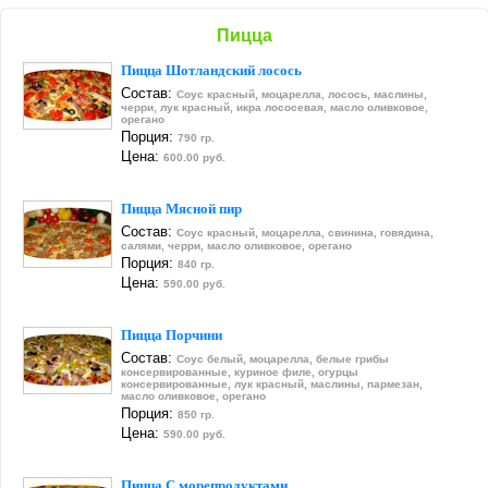
Пицца
Пицца Шотландский лосось
Состав:
Соус красный, моцарелла, лосось, маслины,
черри, лук красный, икра лососевая, масло оливковое,
орегано
Порция:
790 гр.
Цена:
600.00 руб.
Пицца Мясной пир
Состав:
Соус красный, моцарелла, свинина, говядина,
салями, черри, масло оливковое, орегано
Порция:
840 гр.
Цена:
590.00 руб.
Пицца Порчини
Состав:
Соус белый, моцарелла, белые грибы
консервированные, куриное филе, огурцы
консервированные, лук красный, маслины, пармезан,
масло оливковое, орегано
Порция:
850 гр.
Цена:
590.00 руб.
Пицца С морепродуктами