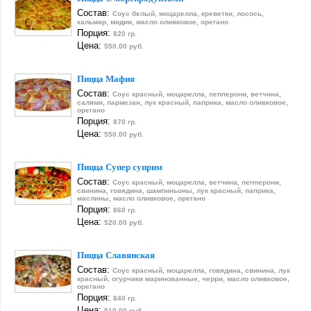
Состав:
Соус белый, моцарелла, креветки, лосось,
кальмар, мидии, масло оливковое, орегано
Порция:
820 гр.
Цена:
550.00 руб.
Пицца Мафия
Состав:
Соус красный, моцарелла, пепперони, ветчина,
салями, пармезан, лук красный, паприка, масло оливковое,
орегано
Порция:
870 гр.
Цена:
550.00 руб.
Пицца Супер суприм
Состав:
Соус красный, моцарелла, ветчина, пепперони,
свинина, говядина, шампиньоны, лук красный, паприка,
маслины, масло оливковое, орегано
Порция:
860 гр.
Цена:
520.00 руб.
Пицца Славянская
Состав:
Соус красный, моцарелла, говядина, свинина, лук
красный, огурчики маринованные, черри, масло оливковое,
орегано
Порция:
840 гр.
Цена:
510.00 руб.