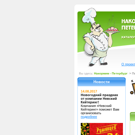
О проек
Вы здесь:
Накормим - Петербург
> П
Новости
14.08.2017
Новогодний праздник
от компании Невский
Кейтеринг!
Компания «Невский
Кейтеринг»
поможет Вам
организовать
подробнее