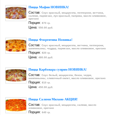
Пицца Мафия НОВИНКА!
Состав:
Соус красный, моцарелла, пепперони, ветчина,
салями, пармезан, лук красный, паприка, масло оливковое,
орегано
Порция:
870 гр.
Цена:
550.00 руб.
Пицца Флорентина Новинка!
Состав:
Соус красный, моцарелла, ветчина, пепперони,
шампиньоны, чеддар, пармезан, масло оливковое, орегано
Порция:
820 гр.
Цена:
480.00 руб.
Пицца Карбонара суприм НОВИНКА!
Состав:
Соус белый, моцарелла, бекон, черри,
шампиньоны, сливочный омлет, масло оливковое, орегано
Порция:
810 гр.
Цена:
450.00 руб.
Пицца Салями Милано АКЦИЯ!
Состав:
Соус красный, моцарелла, салями, масло
оливковое, орегано
Порция:
640 гр.