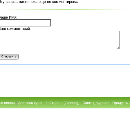
Эту запись никто пока еще не комментировал.
Ваше Имя:
Ваш комментарий:
|
|
|
|
ка пиццы
Доставка суши
Кейтеринг (Catering)
Банкет, фуршет
Продукты 