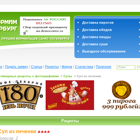
Доставка пирогов
Доставка обедов
Доставка пиццы
Доставка суши
Выездное обслуживание
те
|
Подать заявку
|
Статьи
|
Рецепты
|
Форум
|
Статистика
|
Полезное
улинарные рецепты с фотографиями
>
Супы
> Суп из печенки
Рецепты
Суп из печенки
Голосов: 2