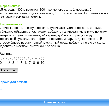
Ингредиенты:
,5 л. воды, 400 г. печенки, 100 г. копченого сала, 1 морковь, 3
картофелины, соль, мускатный орех, 1 ст. ложка масла, 1 ст. ложка муки
2 ст. ложки сметаны, зелень.
Приготовление:
С печенки снять пленку, нарезать кусочками. Сало нарезать мелкими
кубиками, обжарить в кастрюле, добавить панированную в муке печенку,
натертую стружкой морковь, обжарить, добавить горячую воду,
нарезанный кубиками картофель, посолить и варить до готовности. В
готовое блюдо ввести тертый мускатный орех, добавить по вкусу соль.
Подавать с маслом, сметаной и зеленью.
Оценить:
0
1
2
3
4
5
6
7
8
9
10
Версия для печати
<<
Комментарии