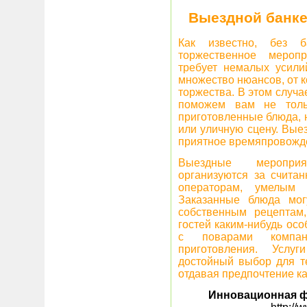
Выездной банке
Как известно, без 
торжественное меропр
требует немалых усили
множество нюансов, от 
торжества. В этом случа
поможем вам не толь
приготовленные блюда, 
или уличную сцену. Вые
приятное времяпровожде
Выездные меропри
организуются за счита
операторам, умелым
Заказанные блюда мог
собственным рецептам
гостей каким-нибудь ос
с поварами компан
приготовления. Услуг
достойный выбор для те
отдавая предпочтение ка
Инновационная ф