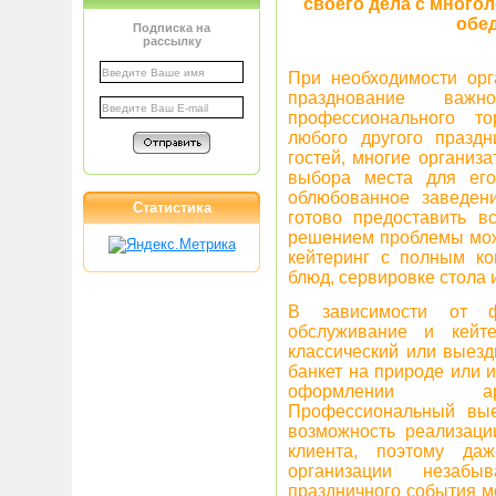
своего дела с много
обе
Подписка на
рассылку
При необходимости орг
празднование важ
профессионального то
любого другого празд
гостей, многие организ
выбора места для его
облюбованное заведен
Статистика
готово предоставить в
решением проблемы мож
кейтеринг с полным ко
блюд, сервировке стола 
В зависимости от ф
обслуживание и кейте
классический или выезд
банкет на природе или 
оформлении аре
Профессиональный вые
возможность реализац
клиента, поэтому д
организации незаб
праздничного события м