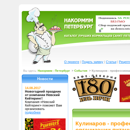
О проекте
|
Подать заявку
|
Статьи
|
Рецепт
Вы здесь:
Накормим - Петербург
>
События
> Кулинаров - профессионал
Новости
14.08.2017
Новогодний праздник
от компании Невский
Кейтеринг!
Компания «Невский
Кейтеринг»
поможет Вам
организовать
подробнее
Кулинаров - профе
организации питан