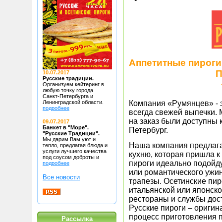
Аппетитные пироги 
П
10.07.2017
Русские традиции.
Организуем кейтеринг в
любую точку
города
Санкт-Петербурга и
Ленинградской области.
Компания «Румянцев» - э
подробнее
всегда свежей выпечки. 
на заказ были доступны 
09.07.2017
Банкет в "Море".
Петербург.
"Русские Традиции".
Мы дарим Вам уют и
Наша компания предлага
тепло, предлагая блюда
и
услуги лучшего качества
кухню, которая пришла к
под соусом доброты и
пироги идеально подойд
подробнее
или романтического ужи
Все новости
трапезы. Осетинские пир
итальянской или японско
рестораны и службы дос
Русские пироги – ориги
процесс приготовления 
Рассылка