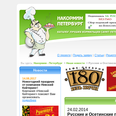
О проекте
|
Подать заявку
|
Статьи
|
Рецепт
Вы здесь:
Накормим - Петербург
>
Наши новости
> Русские и Осетински
Новости
14.08.2017
Новогодний праздник
от компании Невский
Кейтеринг!
Компания «Невский
Кейтеринг»
поможет Вам
организовать
подробнее
24.02.2014
Русские и Осетинские 