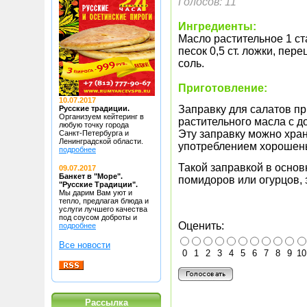
Голосов: 11
Ингредиенты:
Масло растительное 1 ст
песок 0,5 ст. ложки, пер
соль.
Приготовление:
10.07.2017
Заправку для салатов пр
Русские традиции.
Организуем кейтеринг в
растительного масла с д
любую точку
города
Эту заправку можно хра
Санкт-Петербурга и
Ленинградской области.
употреблением хорошень
подробнее
Такой заправкой в осно
09.07.2017
Банкет в "Море".
помидоров или огурцов, 
"Русские Традиции".
Мы дарим Вам уют и
тепло, предлагая блюда
и
услуги лучшего качества
под соусом доброты и
Оценить:
подробнее
Все новости
0
1
2
3
4
5
6
7
8
9
10
Рассылка