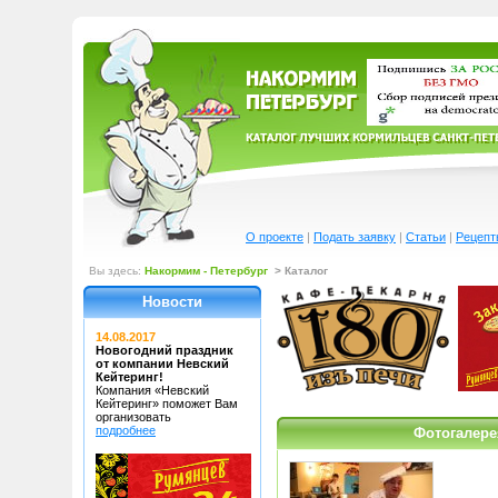
О проекте
|
Подать заявку
|
Статьи
|
Рецепт
Вы здесь:
Накормим - Петербург
> Каталог
Новости
14.08.2017
Новогодний праздник
от компании Невский
Кейтеринг!
Компания «Невский
Кейтеринг»
поможет Вам
организовать
подробнее
Фотогалере